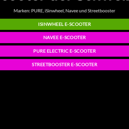
RATENZAHLUN
PREIS
PREIS
MIT
KLARNA.
Marken: PURE, iSinwheel, Navee und Streetbooster
ISINWHEEL E-SCOOTER
349.- STATT 499.-
NAVEE G5 – 349.- STATT 499.- (30% RABATT)
STREETBOOSTER POLLUX – POWER SCOOTER KAUFEN
NAVEE E-SCOOTER
PURE ELECTRIC E-SCOOTER
STREETBOOSTER E-SCOOTER