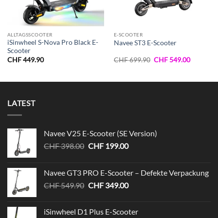
ALLTAGSSCOOTER
E-SCOOTER
iSinwheel S-Nova Pro Black E-
Navee ST3 E-Scooter
Scooter
er
Ursprünglicher
Aktueller
CHF
449.90
CHF
699.90
CHF
549.00
Preis
Preis
war:
ist:
9.00.
CHF 699.90
CHF 549.
LATEST
Navee V25 E-Scooter (SE Version)
Ursprünglicher
Aktueller
CHF
398.00
CHF
199.00
Preis
Preis
war:
ist:
Navee GT3 PRO E-Scooter – Defekte Verpackung
CHF 398.00
CHF 199.00.
Ursprünglicher
Aktueller
CHF
549.90
CHF
349.00
Preis
Preis
war:
ist:
iSinwheel D1 Plus E-Scooter
CHF 549.90
CHF 349.00.