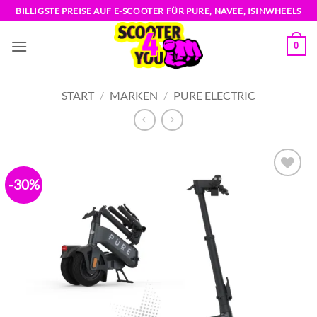
Zum
BILLIGSTE PREISE AUF E-SCOOTER FÜR PURE, NAVEE, ISINWHEELS
Inhalt
springen
0
START
/
MARKEN
/
PURE ELECTRIC
-30%
Zur
Wunschliste
hinzufügen