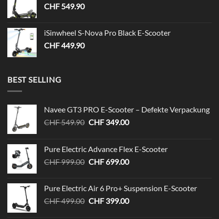
CHF
549.90
iSinwheel S-Nova Pro Black E-Scooter
CHF
449.90
BEST SELLING
Navee GT3 PRO E-Scooter – Defekte Verpackung
Ursprünglicher
Aktueller
CHF
549.90
CHF
349.00
Preis
Preis
war:
ist:
Pure Electric Advance Flex E-Scooter
CHF 549.90
CHF 349.00.
Ursprünglicher
Aktueller
CHF
999.00
CHF
699.00
Preis
Preis
war:
ist:
Pure Electric Air 6 Pro+ Suspension E-Scooter
CHF 999.00
CHF 699.00.
Ursprünglicher
Aktueller
CHF
499.00
CHF
399.00
Preis
Preis