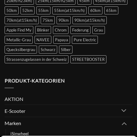
20km/h23km)
25km(15km/h25km
45km
45km(at15km/h)
50km
52km
55km
55km(at15km/h)
60km
65km
70km(at15km/h)
75km
90km
90km(at15km/h)
Apple Find My
Blinker
Chrom
Federung
Grau
Metallic-Grau
NAVEE
Papaya
Pure Electric
Quecksilbergrau
Schwarz
Silber
Strassenzugelassen in der Schweiz
STREETBOOSTER
PRODUKT-KATEGORIEN
AKTION
E-Scooter
Marken
iSinwheel