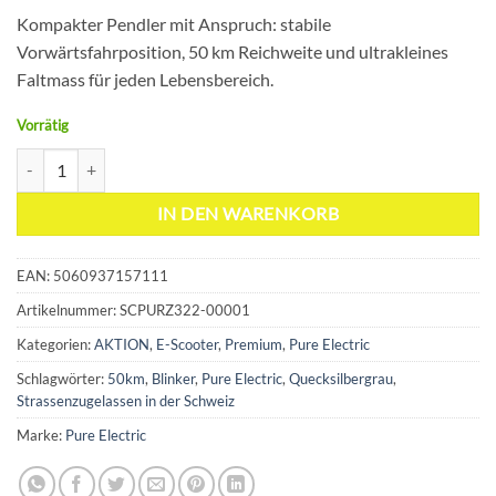
CHF 999.00
CHF 699.00.
Kompakter Pendler mit Anspruch: stabile
Vorwärtsfahrposition, 50 km Reichweite und ultrakleines
Faltmass für jeden Lebensbereich.
Vorrätig
Pure Electric Advance Flex E-Scooter Menge
IN DEN WARENKORB
EAN: 5060937157111
Artikelnummer:
SCPURZ322-00001
Kategorien:
AKTION
,
E-Scooter
,
Premium
,
Pure Electric
Schlagwörter:
50km
,
Blinker
,
Pure Electric
,
Quecksilbergrau
,
Strassenzugelassen in der Schweiz
Marke:
Pure Electric