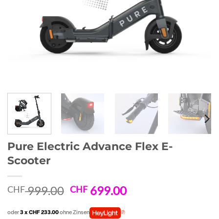
Pure Electric Advance Flex E-
Scooter
Ursprünglicher
Aktueller
999.00
699.00
CHF
CHF
Preis
Preis
war:
ist:
oder
3 x CHF 233.00
ohne Zinsen