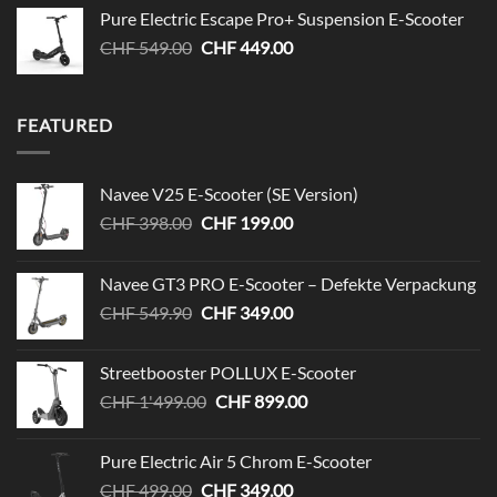
war:
ist:
Pure Electric Escape Pro+ Suspension E-Scooter
CHF 499.00
CHF 399.00.
Ursprünglicher
Aktueller
CHF
549.00
CHF
449.00
Preis
Preis
war:
ist:
CHF 549.00
CHF 449.00.
FEATURED
Navee V25 E-Scooter (SE Version)
Ursprünglicher
Aktueller
CHF
398.00
CHF
199.00
Preis
Preis
war:
ist:
Navee GT3 PRO E-Scooter – Defekte Verpackung
CHF 398.00
CHF 199.00.
Ursprünglicher
Aktueller
CHF
549.90
CHF
349.00
Preis
Preis
war:
ist:
Streetbooster POLLUX E-Scooter
CHF 549.90
CHF 349.00.
Ursprünglicher
Aktueller
CHF
1'499.00
CHF
899.00
Preis
Preis
war:
ist:
Pure Electric Air 5 Chrom E-Scooter
CHF 1'499.00
CHF 899.00.
Ursprünglicher
Aktueller
CHF
499.00
CHF
349.00