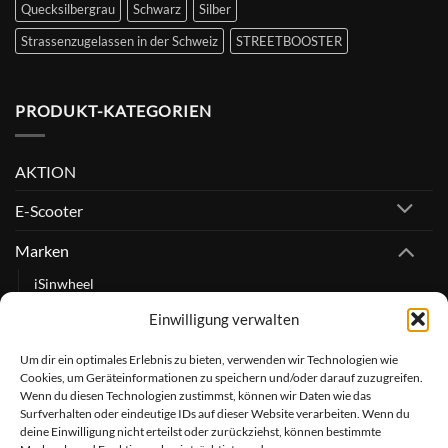
Quecksilbergrau
Schwarz
Silber
Strassenzugelassen in der Schweiz
STREETBOOSTER
PRODUKT-KATEGORIEN
AKTION
E-Scooter
Marken
iSinwheel
NAVEE
Einwilligung verwalten
Pure Electric
Um dir ein optimales Erlebnis zu bieten, verwenden wir Technologien wie
STREETBOOSTER
Cookies, um Geräteinformationen zu speichern und/oder darauf zuzugreifen.
Wenn du diesen Technologien zustimmst, können wir Daten wie das
Surfverhalten oder eindeutige IDs auf dieser Website verarbeiten. Wenn du
deine Einwilligung nicht erteilst oder zurückziehst, können bestimmte