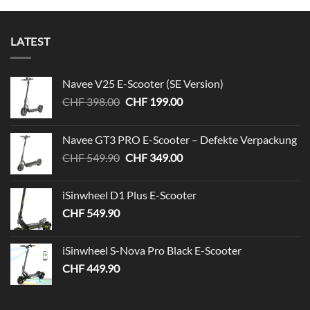
LATEST
Navee V25 E-Scooter (SE Version)
Ursprünglicher
Aktueller
CHF
398.00
CHF
199.00
Preis
Preis
war:
ist:
Navee GT3 PRO E-Scooter – Defekte Verpackung
CHF 398.00
CHF 199.00.
Ursprünglicher
Aktueller
CHF
549.90
CHF
349.00
Preis
Preis
war:
ist:
iSinwheel D1 Plus E-Scooter
CHF 549.90
CHF 349.00.
CHF
549.90
iSinwheel S-Nova Pro Black E-Scooter
CHF
449.90