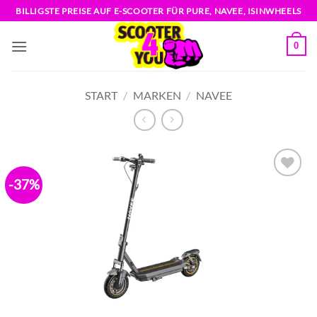
Zum
BILLIGSTE PREISE AUF E-SCOOTER FÜR PURE, NAVEE, ISINWHEELS
Inhalt
springen
0
START
/
MARKEN
/
NAVEE
-37%
Zur
Wunschliste
hinzufügen