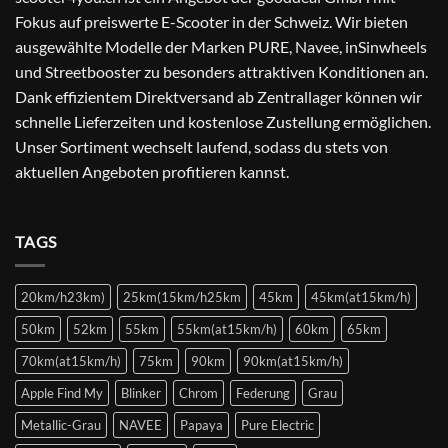
Fokus auf preiswerte E-Scooter in der Schweiz. Wir bieten
ausgewählte Modelle der Marken PURE, Navee, inSinwheels
und Streetbooster zu besonders attraktiven Konditionen an.
Dank effizientem Direktversand ab Zentrallager können wir
schnelle Lieferzeiten und kostenlose Zustellung ermöglichen.
Unser Sortiment wechselt laufend, sodass du stets von
aktuellen Angeboten profitieren kannst.
TAGS
20km/h23km)
25km(15km/h25km
45km
45km(at15km/h)
50km
52km
55km
55km(at15km/h)
60km
65km
70km(at15km/h)
75km
90km
90km(at15km/h)
Apple Find My
Blinker
Chrom
Federung
Grau
Metallic-Grau
NAVEE
Papaya
Pure Electric