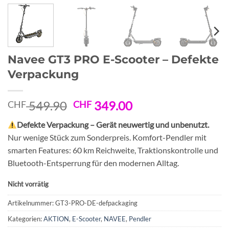
Navee GT3 PRO E-Scooter – Defekte
Verpackung
Ursprünglicher
Aktueller
549.90
349.00
CHF
CHF
Preis
Preis
Defekte Verpackung – Gerät neuwertig und unbenutzt.
war:
ist:
Nur wenige Stück zum Sonderpreis. Komfort-Pendler mit
CHF 549.90
CHF 349.00.
smarten Features: 60 km Reichweite, Traktionskontrolle und
Bluetooth-Entsperrung für den modernen Alltag.
Nicht vorrätig
Artikelnummer:
GT3-PRO-DE-defpackaging
Kategorien:
AKTION
,
E-Scooter
,
NAVEE
,
Pendler