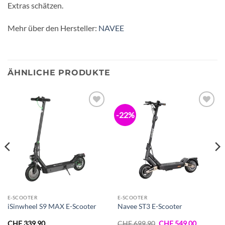
Extras schätzen.
Mehr über den Hersteller:
NAVEE
ÄHNLICHE PRODUKTE
-22%
Zur
Zur
Wunschliste
Wunschliste
hinzufügen
hinzufügen
E-SCOOTER
E-SCOOTER
iSinwheel S9 MAX E-Scooter
Navee ST3 E-Scooter
ller
Ursprünglicher
Aktueller
CHF
339.90
CHF
699.90
CHF
549.00