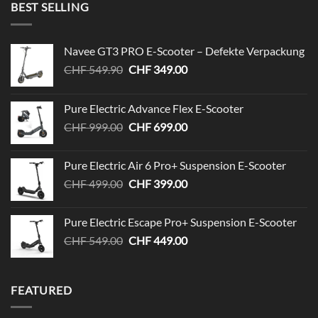
BEST SELLING
Navee GT3 PRO E-Scooter – Defekte Verpackung
Ursprünglicher
Aktueller
CHF
549.90
CHF
349.00
Preis
Preis
war:
ist:
Pure Electric Advance Flex E-Scooter
CHF 549.90
CHF 349.00.
Ursprünglicher
Aktueller
CHF
999.00
CHF
699.00
Preis
Preis
war:
ist:
Pure Electric Air 6 Pro+ Suspension E-Scooter
CHF 999.00
CHF 699.00.
Ursprünglicher
Aktueller
CHF
499.00
CHF
399.00
Preis
Preis
war:
ist:
Pure Electric Escape Pro+ Suspension E-Scooter
CHF 499.00
CHF 399.00.
Ursprünglicher
Aktueller
CHF
549.00
CHF
449.00
Preis
Preis
war:
ist:
CHF 549.00
CHF 449.00.
FEATURED