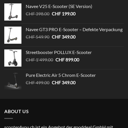
Navee V25 E-Scooter (SE Version)
Ursprünglicher
Aktueller
CHF
398.00
CHF
199.00
Preis
Preis
war:
ist:
Navee GT3 PRO E-Scooter – Defekte Verpackung
CHF 398.00
CHF 199.00.
Ursprünglicher
Aktueller
CHF
549.90
CHF
349.00
Preis
Preis
war:
ist:
Streetbooster POLLUX E-Scooter
CHF 549.90
CHF 349.00.
Ursprünglicher
Aktueller
CHF
1'499.00
CHF
899.00
Preis
Preis
war:
ist:
Pure Electric Air 5 Chrom E-Scooter
CHF 1'499.00
CHF 899.00.
Ursprünglicher
Aktueller
CHF
499.00
CHF
349.00
Preis
Preis
war:
ist:
CHF 499.00
CHF 349.00.
ABOUT US
scooter4you.ch ist ein Angebot der gooddeal GmbH mit