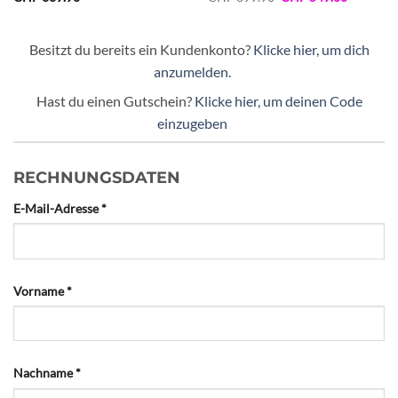
Preis
Preis
war:
ist:
99.00.
CHF 699.90
CHF 549.
Besitzt du bereits ein Kundenkonto?
Klicke hier, um dich
anzumelden.
Hast du einen Gutschein?
Klicke hier, um deinen Code
einzugeben
RECHNUNGSDATEN
E-Mail-Adresse
*
Vorname
*
Nachname
*